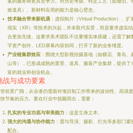
案的服务商更具竞争力。对历史考据、特定工艺（如做旧、
效道具）、新材料应用的能力是核心壁垒。
技术融合带来新机遇
：虚拟制片（Virtual Production）、扩
现实（XR）等技术的兴起，并未取代实景，而是要求虚实结
合更加无缝。这要求美术团队不仅要懂实体搭建，还需了解
字资产创作、LED屏幕内容协同，打开了新的业务维度。
产业链集群效应
：围绕大型影视拍摄基地（如横店、青岛、
山等），已形成成熟的置景、道具、服装产业集群，提供了
富的就业和创业机会。
挑战与成功要素
尽管前景广阔，从业者仍需面对项目制工作带来的波动性、高强
与快节奏的压力。要在行业中脱颖而出，需要：
扎实的专业功底与审美能力
：这是立身之本。
强大的沟通与协作能力
：需与导演、摄影、灯光等多部门紧
配合。