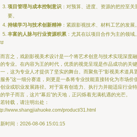
项目管理与成本控制意识
：对预算、进度、资源的把控至关
要。
持续学习与技术创新精神
：紧跟影视技术、材料工艺的发展
丰富的人脉与行业资源积累
：尤其在以项目合作为主的领域
##
总而言之，戏剧影视美术设计是一个将艺术创意与技术实现深度
合的专业。在内容为王的时代，优质的视觉呈现是作品成功的关
之一，这为专业人才提供了坚实的舞台。而聚焦于“影视美术道具
景服务”这一细分赛道，则更是一条将专业技能直接转化为市场价
的创业或职业发展路径。对于富有创造力、执行力并能适应行业
性的学子而言，这片“幕后”的天地，正闪烁着充满机遇的光芒。
如若转载，请注明出处：
tp://www.shangjiahuoke.com/product/31.html
新时间：2026-08-06 15:01:15