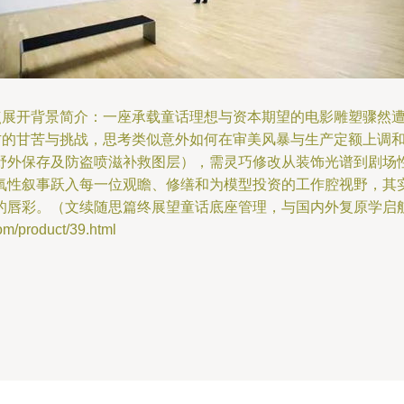
发点展开背景简介：一座承载童话理想与资本期望的电影雕塑骤然
”方的甘苦与挑战，思考类似意外如何在审美风暴与生产定额上调
野外保存及防盗喷滋补救图层），需灵巧修改从装饰光谱到剧场
氧性叙事跃入每一位观瞻、修缮和为模型投资的工作腔视野，其
的唇彩。（文续随思篇终展望童话底座管理，与国内外复原学启
product/39.html