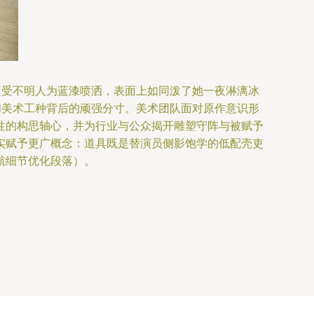
遭受不明人为蓝漆喷洒，表面上如同泼了她一夜淋漓冰
和美术工种背后的顽强分寸。美术团队面对原作意识形
性的构思轴心，并为行业与公众揭开雕塑守阵与被赋予
实赋予更广概念：道具既是替演员侧影饱学的低配壳吏
航细节优化段落）。