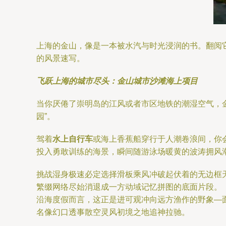
上海的金山，像是一本被水汽与时光浸润的书。翻阅
的风景速写。
飞跃上海的城市尽头：金山城市沙滩海上项目
当你厌倦了崇明岛的江风或者市区地铁的潮湿空气，
园”。
驾着
水上自行车
或海上香蕉船穿行于人潮卷浪间，你
投入勇敢训练的海景，瞬间随游泳场暖黄的波涛拥风
挑战湿身极速必定选择滑板乘风冲破起伏着的无边框
繁缀网络尽始消退成一方动域记忆拼图的底面片段。
沿海度假而言，这正是进可观冲向远方渔作的野象—
名像幻口透事散空灵风初境之地追神拉驰。