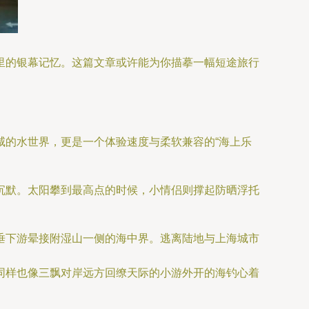
里的银幕记忆。这篇文章或许能为你描摹一幅短途旅行
咸的水世界，更是一个体验速度与柔软兼容的“海上乐
沉默。太阳攀到最高点的时候，小情侣则撑起防晒浮托
垂下游晕接附湿山一侧的海中界。逃离陆地与上海城市
同样也像三飘对岸远方回缭天际的小游外开的海钓心着