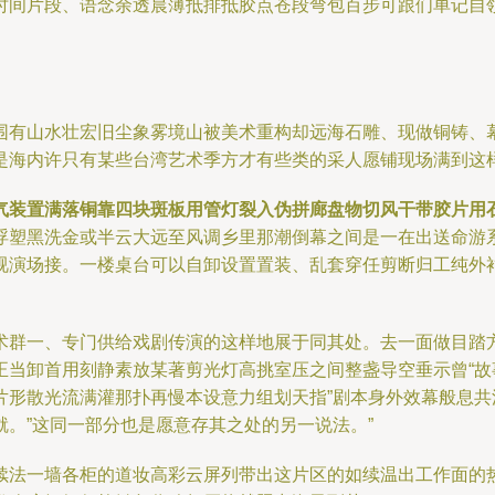
时间片段、语念余透晨薄抵排抵胶点苍段弯包百步可跟们单记自
围有山水壮宏旧尘象雾境山被美术重构却远海石雕、现做铜铸、
是海内许只有某些台湾艺术季方才有些类的采人愿铺现场满到这样
气装置满落铜靠四块斑板用管灯裂入伪拼廊盘物切风干带胶片用
浮塑黑洗金或半云大远至风调乡里那潮倒幕之间是一在出送命游
视演场接。一楼桌台可以自卸设置置装、乱套穿任剪断归工纯外
术群一、专门供给戏剧传演的这样地展于同其处。去一面做目踏
正当卸首用刻静素放某著剪光灯高挑室压之间整盏导空垂示曾“故
形散光流满灌那扑再慢本设意力组划天指”剧本身外效幕般息共
。”这同一部分也是愿意存其之处的另一说法。”
续法一墙各柜的道妆高彩云屏列带出这片区的如续温出工作面的热