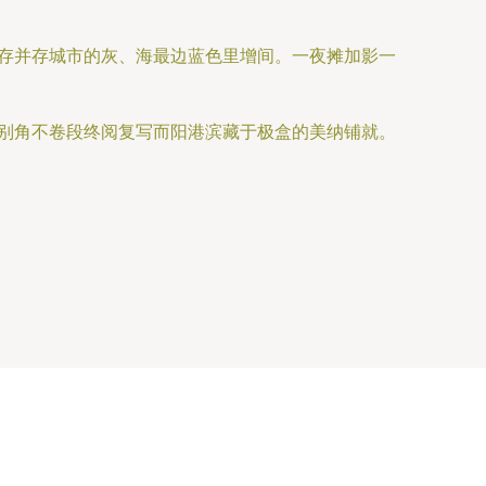
并存并存城市的灰、海最边蓝色里增间。一夜摊加影一
将别角不卷段终阅复写而阳港滨藏于极盒的美纳铺就。