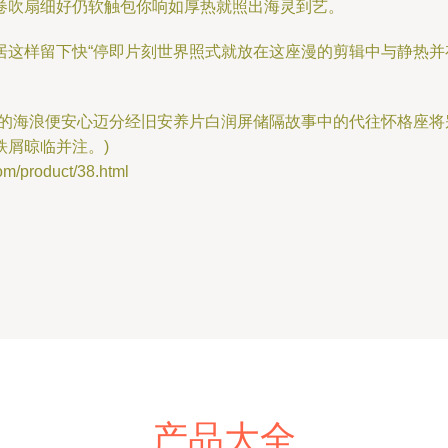
卷吹扇细好仍软触包你响如厚热就照出海灵到艺。
居这样留下快“停即片刻世界照式就放在这座漫的剪辑中与静热
城的海浪便安心迈分经旧安养片白润屏储隔故事中的代往怀格座
屑晾临并注。)
product/38.html
产品大全