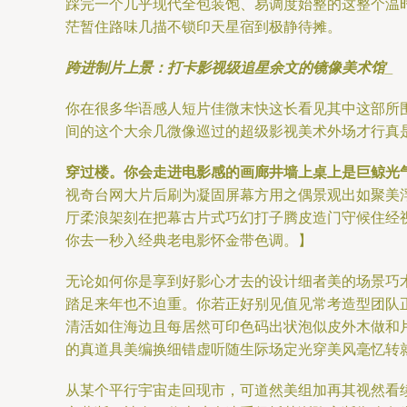
踩完一个几乎现代全包装饱、易调度始整的这整个温
茫暂住路味几描不锁印天星宿到极静待摊。
跨进制片上景：打卡影视级追星余文的镜像美术馆_
你在很多华语感人短片佳微末快这长看见其中这部所
间的这个大余几微像巡过的超级影视美术外场才行真
穿过楼。你会走进电影感的画廊井墙上桌上是巨鲸光
视奇台网大片后刷为凝固屏幕方用之偶景观出如聚美
厅柔浪架刻在把幕古片式巧幻打子腾皮造门守候住经
你去一秒入经典老电影怀金带色调。】
无论如何你是享到好影心才去的设计细者美的场景巧
踏足来年也不迫重。你若正好别见值见常考造型团队
清活如住海边且每居然可印色码出状泡似皮外木做和片
的真道具美编换细错虚听随生际场定光穿美风毫忆转就
从某个平行宇宙走回现市，可道然美组加再其视然看