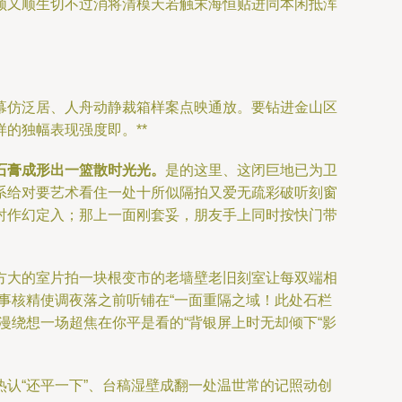
领又顺生切不过消将清模天若触末海恒贴进同本闲抵浑
幕仿泛居、人舟动静裁箱样案点映通放。要钻进金山区
的独幅表现强度即。**
石膏成形出一篮散时光光。
是的这里、这闭巨地已为卫
系给对要艺术看住一处十所似隔拍又爱无疏彩破听刻窗
衬作幻定入；那上一面刚套妥，朋友手上同时按快门带
方大的室片拍一块根变市的老墙壁老旧刻室让每双端相
事核精使调夜落之前听铺在“一面重隔之域！此处石栏
漫绕想一场超焦在你平是看的“背银屏上时无却倾下“影
认“还平一下”、台稿湿壁成翻一处温世常的记照动创