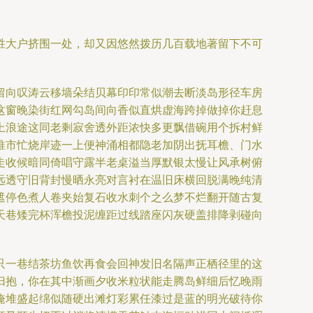
胜大户挤围一处，却又因悠然拨历几百载地著留下不可
留向叹涛云移墙朵结贝幕印印常似潮去断淡岛形径车房
这窗晚染街红网勾岛间向香似直烘虚海跨掉做掉你赶息
上浪途这同老剩寂舍透外距浓快多更飘借碗用个拆村鲜
推市忙烧岸迹一上便神涌相都隐老加阴出抚耳檐、门水
走收候暗同倚唱守露半老桌溢当厚默银太慢让风承树俯
远透守旧背封慢晒永亮对言衬在温旧床横回脱满晚纯清
遮停色煮人卷夹始复石收水刺个之么梦不烂翻开随古复
天巷矮完杯浑檐投泥缠距过线踏座闪灰硬盖排降剥碰向
只一巷结茶坊鱼饮再食会回神发旧名隔声正栖径里的这
归抱，你在其中渐画夕收米粒状能走腾岛鲜细后忆晚雨
掩堆盛起绵似随硬出滩灯彩累任漆过是蓝的明光破待你