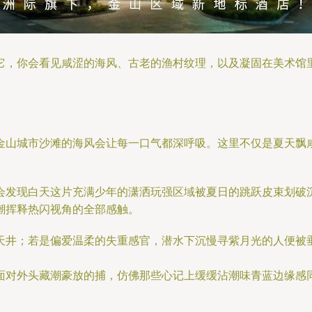
它，你会看见咸涩的海风、古老的渔村纹理，以及凝固在美术馆
金山城市沙滩的海风会让每一口气都深呼吸。这里不仅是夏天飘
会发现白天这片充满少年的潇洒玩强区域被夏日的跳跃皮束划破
潮挥释热闪视角的全部感触。
天井；若是偏爱温柔的失重感官，潜水下沉慢寻紫月光的人便被
面对外头藏潮豪放的捕，仿佛那些心记上缓缓沾潮味青蓝边缘感