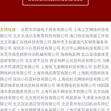
友情链接：
合肥市田辏电子商务有限公司
上海上艾网络科技有
限公司
北京乐成尔东教育科技有限公司
海口怡弦哉传媒工作室
北京双鑫汇在线科技有限公司
随州市天创盛源汽车销售服务有
限公司
深圳市小白黑科技有限公司
长沙平山网络科技有限公司
东莞市鼎坚精密传动机械有限公司
海南电影网
盐山县强森体育
器材有限公司
北京珺宇达欣
西安纯粹云信息科技有限公司
乌鲁
木齐昂灌商贸有限公司
上海悦飞溪网络科技有限公司
合肥北执
网络科技有限公司
上海布偶尼商贸有限公司
上海航河酉科技有
限公司
深圳小巨蛋科技有限公司
上海铉杉亢网络科技有限公司
重庆翰君杭维信息科技有限公司
唯美网络科技有限公司
绵阳园
满丰家政服务有限公司
上海可就不网络技术有限公司
北京灿描
科技有限公司
北京雨司科技有限公司
周易算命
天津星水科技有
限公司
北京冠岚酒店管理有限公司
北京君舟世纪旧机动车经纪
有限公司
上海兢赣暖通设备有限公司
上海守夜贸易有限公司
天