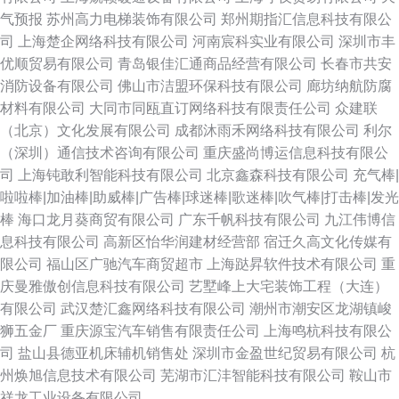
气预报
苏州高力电梯装饰有限公司
郑州期指汇信息科技有限公
司
上海楚企网络科技有限公司
河南宸科实业有限公司
深圳市丰
优顺贸易有限公司
青岛银佳汇通商品经营有限公司
长春市共安
消防设备有限公司
佛山市洁盟环保科技有限公司
廊坊纳航防腐
材料有限公司
大同市同瓯直订网络科技有限责任公司
众建联
（北京）文化发展有限公司
成都沐雨禾网络科技有限公司
利尔
（深圳）通信技术咨询有限公司
重庆盛尚博运信息科技有限公
司
上海钝敢利智能科技有限公司
北京鑫森科技有限公司
充气棒|
啦啦棒|加油棒|助威棒|广告棒|球迷棒|歌迷棒|吹气棒|打击棒|发光
棒
海口龙月葵商贸有限公司
广东千帆科技有限公司
九江伟博信
息科技有限公司
高新区怡华润建材经营部
宿迁久高文化传媒有
限公司
福山区广驰汽车商贸超市
上海跶昇软件技术有限公司
重
庆曼雅傲创信息科技有限公司
艺墅峰上大宅装饰工程（大连）
有限公司
武汉楚汇鑫网络科技有限公司
潮州市潮安区龙湖镇峻
狮五金厂
重庆源宝汽车销售有限责任公司
上海鸣杭科技有限公
司
盐山县德亚机床辅机销售处
深圳市金盈世纪贸易有限公司
杭
州焕旭信息技术有限公司
芜湖市汇沣智能科技有限公司
鞍山市
祥龙工业设备有限公司