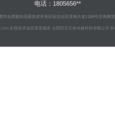
电话：1805656**
市合肥新站高新技术开发区站北社区淮海大道1188号京商商贸城
e.com
影视美术道具置景服务
合肥田芫互娱传媒科技有限公司
影