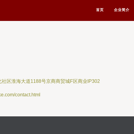
首页
企业简介
区淮海大道1188号京商商贸城F区商业IP302
om/contact.html