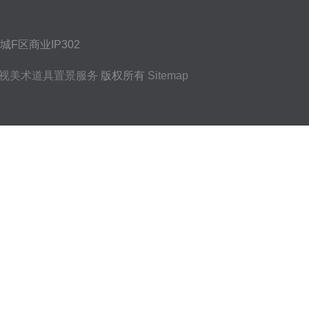
F区商业IP302
视美术道具置景服务
版权所有
Sitemap