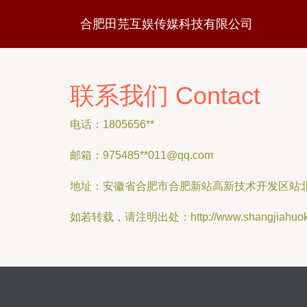
合肥田芫互娱传媒科技有限公司
联系我们 Contact
电话：1805656**
邮箱：975485**
011@qq.com
地址：安徽省合肥市合肥新站高新技术开发区站北社
如若转载，请注明出处：http://www.shangjiahuoke.c