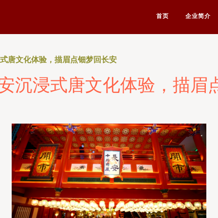
首页
企业简介
浸式唐文化体验，描眉点钿梦回长安
西安沉浸式唐文化体验，描眉