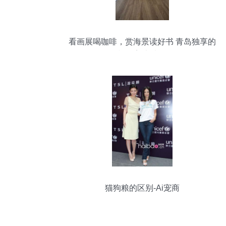
看画展喝咖啡，赏海景读好书 青岛独享的
影视级美术馆体验
猫狗粮的区别-Ai宠商